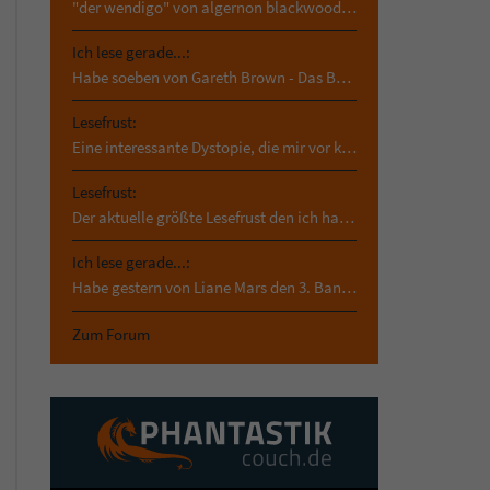
"der wendigo" von algernon blackwood. das hab ich…
Ich lese gerade...:
Habe soeben von Gareth Brown - Das Buch der…
Lesefrust:
Eine interessante Dystopie, die mir vor kurzem in…
Lesefrust:
Der aktuelle größte Lesefrust den ich habe und der…
Ich lese gerade...:
Habe gestern von Liane Mars den 3. Band von asrai…
Zum Forum