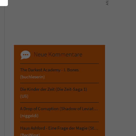
Neue Kommentare
The Darkest Academy - I. Bones
(buchleserin)
Die Kinder der Zeit (Die Zeit-Saga 1)
(Uli)
A Drop of Corruption (Shadow of Leviathan 2)
(niggeldi)
Haus Ashford - Eine Frage der Magie (Stephen Oakwood 3)
(BeoWing)