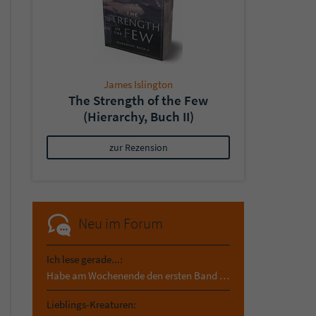
James Islington
The Strength of the Few
(Hierarchy, Buch II)
zur Rezension
Neu im Forum
Ich lese gerade...:
Habe am Wochenende den ersten Band von Madame Wo…
Lieblings-Kreaturen: