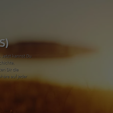
S)
 Jetzt kannst Du
chichte.
n Dir die
häre auf jeder