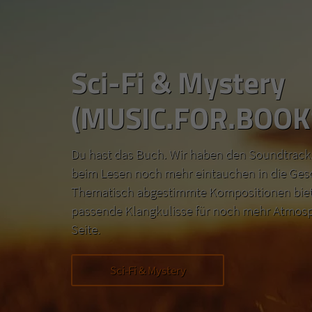
Sci-Fi & Mystery
(MUSIC.FOR.BOOK
Du hast das Buch. Wir haben den Soundtrack.
beim Lesen noch mehr eintauchen in die Ges
Thematisch abgestimmte Kompositionen biete
passende Klangkulisse für noch mehr Atmosp
Seite.
Sci-Fi & Mystery