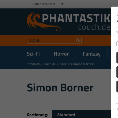
Couch wechseln
b
W
Sci-Fi
Horror
Fantasy
M
Phantastik-Couch.de
Autor*in
Simon Borner
Simon Borner
Sortierung:
Standard
s