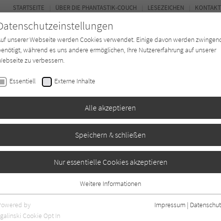
STARTSEITE
ÜBER DIE PHANTASTIK-COUCH
LESEZEICHEN
KONTAKT
Datenschutzeinstellungen
Auf unserer Webseite werden Cookies verwendet. Einige davon werden zwingen
enötigt, während es uns andere ermöglichen, Ihre Nutzererfahrung auf unserer
ebseite zu verbessern.
BUCH-ENTDECKER
FORUM
Essentiell
Externe Inhalte
ystery
Buchtyp
Autor*in
Magazin
Alle akzeptieren
Speichern & schließen
Nur essentielle Cookies akzeptieren
Weitere Informationen
Essentiell
Essentielle Cookies werden für grundlegende Funktionen der Webseite
Powered by
Impressum
|
Datenschut
benötigt. Dadurch ist gewährleistet, dass die Webseite einwandfrei
nur rezensierte Titel anzeigen
galinski Cookie Opt In