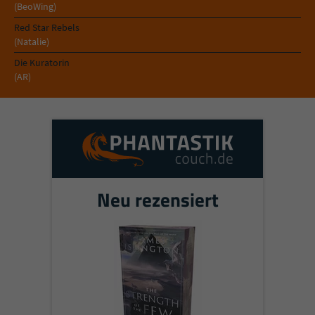
Sicherheitscode des Kontaktformulars zu
(BeoWing)
überprüfen.
Red Star Rebels
(Natalie)
Die Kuratorin
(AR)
Neu rezensiert