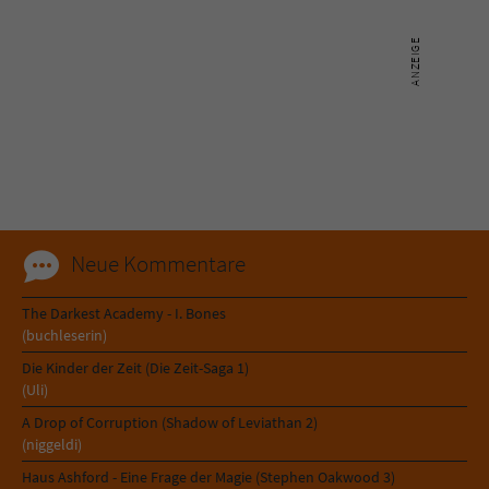
Name
tx_pwcomments_ahash
Anbieter
Literatur-Couch Medien GmbH & Co. KG
Laufzeit
1 Jahr
Zweck
Cookie für Kommentare einzelner Buchtitel
Neue Kommentare
Name
fe_typo_user
The Darkest Academy - I. Bones
Anbieter
Literatur-Couch Medien GmbH & Co. KG
(buchleserin)
Die Kinder der Zeit (Die Zeit-Saga 1)
Laufzeit
Session
(Uli)
Dieses Cookie gewährleistet die
A Drop of Corruption (Shadow of Leviathan 2)
(niggeldi)
Kommunikation der Webseite mit dem
Zweck
Benutzer. Es wird benötigt um z. B. den
Haus Ashford - Eine Frage der Magie (Stephen Oakwood 3)