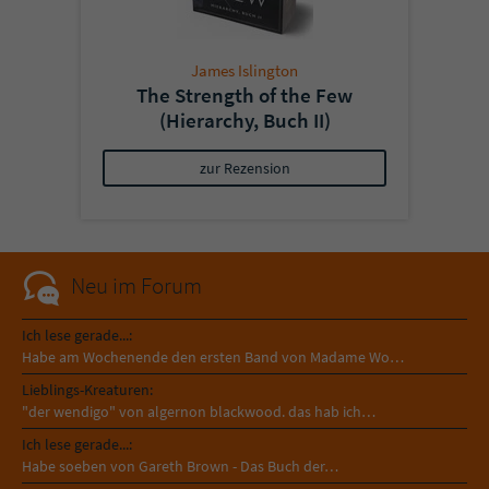
James Islington
The Strength of the Few
(Hierarchy, Buch II)
zur Rezension
Neu im Forum
Ich lese gerade...:
Habe am Wochenende den ersten Band von Madame Wo…
Lieblings-Kreaturen:
"der wendigo" von algernon blackwood. das hab ich…
Ich lese gerade...:
Habe soeben von Gareth Brown - Das Buch der…