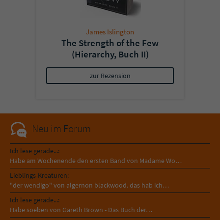
James Islington
The Strength of the Few
(Hierarchy, Buch II)
zur Rezension
Neu im Forum
Ich lese gerade...:
Habe am Wochenende den ersten Band von Madame Wo…
Lieblings-Kreaturen:
"der wendigo" von algernon blackwood. das hab ich…
Ich lese gerade...:
Habe soeben von Gareth Brown - Das Buch der…