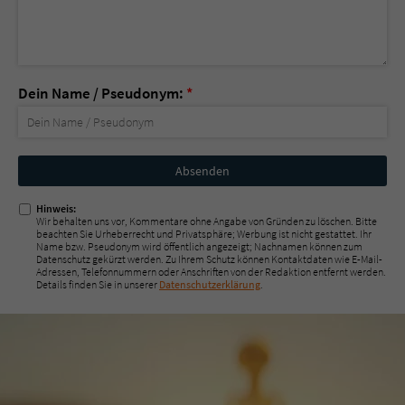
Dein Name / Pseudonym:
*
Nicht
ausfüllen!
Hinweis:
Wir behalten uns vor, Kommentare ohne Angabe von Gründen zu löschen. Bitte
beachten Sie Urheberrecht und Privatsphäre; Werbung ist nicht gestattet. Ihr
Name bzw. Pseudonym wird öffentlich angezeigt; Nachnamen können zum
Datenschutz gekürzt werden. Zu Ihrem Schutz können Kontaktdaten wie E-Mail-
Adressen, Telefonnummern oder Anschriften von der Redaktion entfernt werden.
Details finden Sie in unserer
Datenschutzerklärung
.