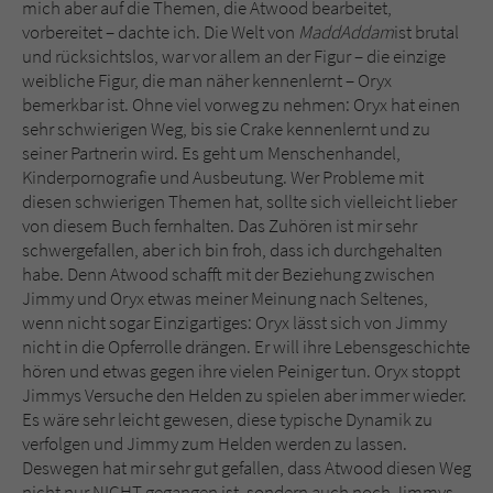
mich aber auf die Themen, die Atwood bearbeitet,
vorbereitet – dachte ich. Die Welt von
MaddAddam
ist brutal
und rücksichtslos, war vor allem an der Figur – die einzige
weibliche Figur, die man näher kennenlernt – Oryx
bemerkbar ist. Ohne viel vorweg zu nehmen: Oryx hat einen
sehr schwierigen Weg, bis sie Crake kennenlernt und zu
seiner Partnerin wird. Es geht um Menschenhandel,
Kinderpornografie und Ausbeutung. Wer Probleme mit
diesen schwierigen Themen hat, sollte sich vielleicht lieber
von diesem Buch fernhalten. Das Zuhören ist mir sehr
schwergefallen, aber ich bin froh, dass ich durchgehalten
habe. Denn Atwood schafft mit der Beziehung zwischen
Jimmy und Oryx etwas meiner Meinung nach Seltenes,
wenn nicht sogar Einzigartiges: Oryx lässt sich von Jimmy
nicht in die Opferrolle drängen. Er will ihre Lebensgeschichte
hören und etwas gegen ihre vielen Peiniger tun. Oryx stoppt
Jimmys Versuche den Helden zu spielen aber immer wieder.
Es wäre sehr leicht gewesen, diese typische Dynamik zu
verfolgen und Jimmy zum Helden werden zu lassen.
Deswegen hat mir sehr gut gefallen, dass Atwood diesen Weg
nicht nur NICHT gegangen ist, sondern auch noch Jimmys