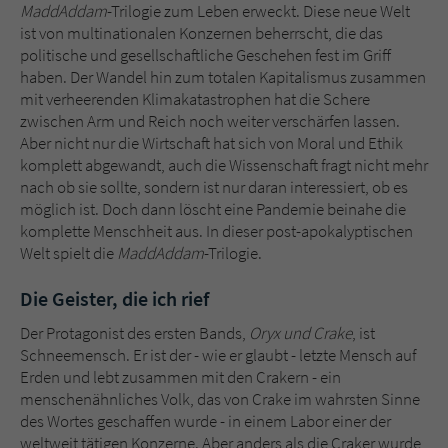
Sicherheitscode des Kontaktformulars zu
MaddAddam
-Trilogie zum Leben erweckt. Diese neue Welt
überprüfen.
ist von multinationalen Konzernen beherrscht, die das
politische und gesellschaftliche Geschehen fest im Griff
haben. Der Wandel hin zum totalen Kapitalismus zusammen
mit verheerenden Klimakatastrophen hat die Schere
zwischen Arm und Reich noch weiter verschärfen lassen.
Aber nicht nur die Wirtschaft hat sich von Moral und Ethik
komplett abgewandt, auch die Wissenschaft fragt nicht mehr
nach ob sie sollte, sondern ist nur daran interessiert, ob es
möglich ist. Doch dann löscht eine Pandemie beinahe die
komplette Menschheit aus. In dieser post-apokalyptischen
Welt spielt die
MaddAddam
-Trilogie.
Die Geister, die ich rief
Der Protagonist des ersten Bands,
Oryx und Crake
, ist
Schneemensch. Er ist der - wie er glaubt - letzte Mensch auf
Erden und lebt zusammen mit den Crakern - ein
menschenähnliches Volk, das von Crake im wahrsten Sinne
des Wortes geschaffen wurde - in einem Labor einer der
weltweit tätigen Konzerne. Aber anders als die Craker wurde