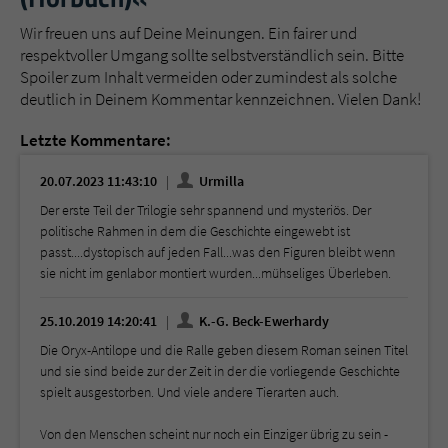
Wir freuen uns auf Deine Meinungen. Ein fairer und
respektvoller Umgang sollte selbstverständlich sein. Bitte
Spoiler zum Inhalt vermeiden oder zumindest als solche
deutlich in Deinem Kommentar kennzeichnen. Vielen Dank!
Letzte Kommentare:
20.07.2023 11:43:10
Urmilla
Der erste Teil der Trilogie sehr spannend und mysteriös. Der
politische Rahmen in dem die Geschichte eingewebt ist
passt....dystopisch auf jeden Fall...was den Figuren bleibt wenn
sie nicht im genlabor montiert wurden...mühseliges Überleben.
25.10.2019 14:20:41
K.-G. Beck-Ewerhardy
Die Oryx-Antilope und die Ralle geben diesem Roman seinen Titel
und sie sind beide zur der Zeit in der die vorliegende Geschichte
spielt ausgestorben. Und viele andere Tierarten auch.
Von den Menschen scheint nur noch ein Einziger übrig zu sein -