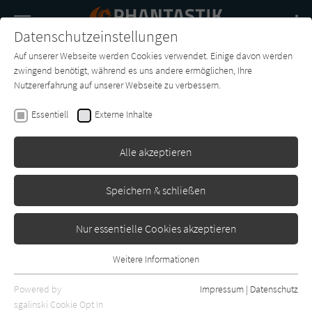
Navigation
Datenschutzeinstellungen
Couch
wechse
Auf unserer Webseite werden Cookies verwendet. Einige davon werden
Buch-
Forum
Charts
News
SUCHE
zwingend benötigt, während es uns andere ermöglichen, Ihre
Entdecker
Nutzererfahrung auf unserer Webseite zu verbessern.
Margaret Atwood
Essentiell
Externe Inhalte
Oryx und Crake - Die
MaddAddam Trilogie 1
Alle akzeptieren
(Hörbuch)
Speichern & schließen
Ronin Hörverlag
Erschienen: Juli 2017
2
Nur essentielle Cookies akzeptieren
Weitere Informationen
Essentiell
Essentielle Cookies werden für grundlegende Funktionen der
Powered by
Impressum
|
Datenschutz
Webseite benötigt. Dadurch ist gewährleistet, dass die Webseite
sgalinski Cookie Opt In