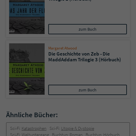
zum Buch
Margaret Atwood
Die Geschichte von Zeb - Die
MaddAddam Trilogie 3 (Hörbuch)
zum Buch
Ähnliche Bücher:
Sci-Fi:
Katastrophen
Sci-Fi:
Utopie & Dystopie
Sci-Fi:
Weltuntergang
Buchtyp:
Roman
Buchtyp:
Hörbuch