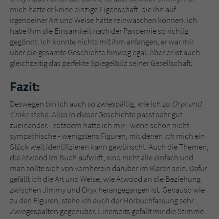
mich hatte er keine einzige Eigenschaft, die ihn auf
irgendeiner Art und Weise hätte reinwaschen können. Ich
habe ihm die Einsamkeit nach der Pandemie so richtig
gegönnt. Ich konnte nichts mit ihm anfangen, er war mir
über die gesamte Geschichte hinweg egal. Aber er ist auch
gleichzeitig das perfekte Spiegelbild seiner Gesellschaft.
Fazit:
Deswegen bin ich auch so zwiespältig, wie ich zu
Oryx und
Crake
stehe. Alles in dieser Geschichte passt sehr gut
zueinander. Trotzdem hätte ich mir - wenn schon nicht
sympathische - wenigstens Figuren, mit denen ich mich ein
Stück weit identifizieren kann gewünscht. Auch die Themen,
die Atwood im Buch aufwirft, sind nicht alle einfach und
man sollte sich von vornherein darüber im Klaren sein. Dafür
gefällt ich die Art und Weise, wie Atwood an die Beziehung
zwischen Jimmy und Oryx herangegangen ist. Genauso wie
zu den Figuren, stehe ich auch der Hörbuchfassung sehr
Zwiegespalten gegenüber. Einerseits gefällt mir die Stimme