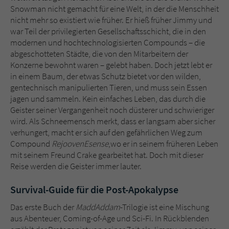
Snowman nicht gemacht für eine Welt, in der die Menschheit
nicht mehr so existiert wie früher. Er hieß früher Jimmy und
war Teil der privilegierten Gesellschaftsschicht, die in den
modernen und hochtechnologisierten Compounds – die
abgeschotteten Städte, die von den Mitarbeitern der
Konzerne bewohnt waren – gelebt haben. Doch jetzt lebt er
in einem Baum, der etwas Schutz bietet vor den wilden,
gentechnisch manipulierten Tieren, und muss sein Essen
jagen und sammeln. Kein einfaches Leben, das durch die
Geister seiner Vergangenheit noch düsterer und schwieriger
wird. Als Schneemensch merkt, dass er langsam aber sicher
verhungert, macht er sich auf den gefährlichen Weg zum
Compound
RejoovenEsense
,
wo er in seinem früheren Leben
mit seinem Freund Crake gearbeitet hat. Doch mit dieser
Reise werden die Geister immer lauter.
Survival-Guide für die Post-Apokalypse
Das erste Buch der
MaddAddam
-Trilogie ist eine Mischung
aus Abenteuer, Coming-of-Age und Sci-Fi. In Rückblenden