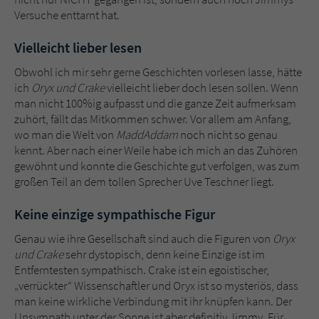
Versuche enttarnt hat.
Vielleicht lieber lesen
Obwohl ich mir sehr gerne Geschichten vorlesen lasse, hätte
ich
Oryx und Crake
vielleicht lieber doch lesen sollen. Wenn
man nicht 100%ig aufpasst und die ganze Zeit aufmerksam
zuhört, fällt das Mitkommen schwer. Vor allem am Anfang,
wo man die Welt von
MaddAddam
noch nicht so genau
kennt. Aber nach einer Weile habe ich mich an das Zuhören
gewöhnt und konnte die Geschichte gut verfolgen, was zum
großen Teil an dem tollen Sprecher Uve Teschner liegt.
Keine einzige sympathische Figur
Genau wie ihre Gesellschaft sind auch die Figuren von
Oryx
und Crake
sehr dystopisch, denn keine Einzige ist im
Entferntesten sympathisch. Crake ist ein egoistischer,
„verrückter“ Wissenschaftler und Oryx ist so mysteriös, dass
man keine wirkliche Verbindung mit ihr knüpfen kann. Der
Unsympath unter der Sonne ist aber definitiv Jimmy. Für