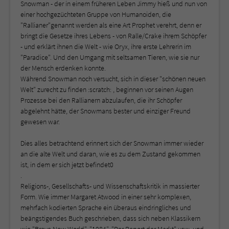
Snowman - der in einem früheren Leben Jimmy hieß und nun von
einer hochgezüchteten Gruppe von Humanoiden, die
"Rallianer"genannt werden als eine Art Prophet verehrt, denn er
bringt die Gesetze ihres Lebens - von Ralle/Crake ihrem Schöpfer
- und erklärt ihnen die Welt - wie Oryx, ihre erste Lehrerin im
"Paradice". Und den Umgang mit seltsamen Tieren, wie sie nur
der Mensch erdenken konnte.
Während Snowman noch versucht, sich in dieser "schönen neuen
Welt" zurecht zu finden :scratch: , beginnen vor seinen Augen
Prozesse bei den Rallianern abzulaufen, die ihr Schöpfer
abgelehnt hätte, der Snowmans bester und einziger Freund
gewesen war.
Dies alles betrachtend erinnert sich der Snowman immer wieder
an die alte Welt und daran, wie es zu dem Zustand gekommen
ist, in dem er sich jetzt befindet0
.
Religions-, Gesellschafts- und Wissenschaftskritik in massierter
Form. Wie immer Margaret Atwood in einer sehr komplexen,
mehrfach kodierten Sprache ein überaus eindringliches und
beängstigendes Buch geschrieben, dass sich neben Klassikern
wie "Brave New World", "1984", "Der Report der Markt" usw. und