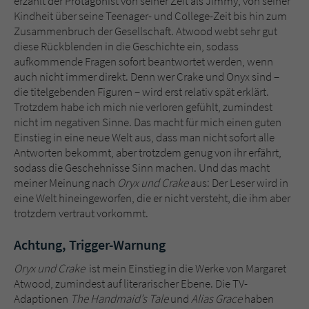
erzählt der Protagonist von seiner Zeit als Jimmy, von seiner
Kindheit über seine Teenager- und College-Zeit bis hin zum
Zusammenbruch der Gesellschaft. Atwood webt sehr gut
diese Rückblenden in die Geschichte ein, sodass
aufkommende Fragen sofort beantwortet werden, wenn
auch nicht immer direkt. Denn wer Crake und Onyx sind –
die titelgebenden Figuren – wird erst relativ spät erklärt.
Trotzdem habe ich mich nie verloren gefühlt, zumindest
nicht im negativen Sinne. Das macht für mich einen guten
Einstieg in eine neue Welt aus, dass man nicht sofort alle
Antworten bekommt, aber trotzdem genug von ihr erfährt,
sodass die Geschehnisse Sinn machen. Und das macht
meiner Meinung nach
Oryx und Crake
aus: Der Leser wird in
eine Welt hineingeworfen, die er nicht versteht, die ihm aber
trotzdem vertraut vorkommt.
Achtung, Trigger-Warnung
Oryx und Crake
ist mein Einstieg in die Werke von Margaret
Atwood, zumindest auf literarischer Ebene. Die TV-
Adaptionen
The Handmaid’s Tale
und
Alias Grace
haben