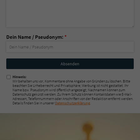
Dein Name / Pseudonym:
*
Nicht
ausfüllen!
Hinweis:
Wir behalten uns vor, Kommentare ohne Angabe von Gründen zu löschen. Bitte
beachten Sie Urheberrecht und Privatsphäre; Werbung ist nicht gestattet. Ihr
Name bzw. Pseudonym wird öffentlich angezeigt; Nachnamen können zum
Datenschutz gekürzt werden. Zu Ihrem Schutz können Kontaktdaten wie E-Mail-
Adressen, Telefonnummern oder Anschriften von der Redaktion entfernt werden.
Details finden Sie in unserer
Datenschutzerklärung
.