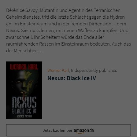
Sicherheitscode des Kontaktformulars zu
überprüfen.
Bérénice Savoy, Mutantin und Agentin des Terranischen
Geheimdienstes, tritt die letzte Schlacht gegen die Hydren
an. Im Einsteinraum und in der fremden Dimension ... dem
Nexus. Sie muss lernen, mit neuen Waffen zu kämpfen. Und
zwar schnell. Ihr Scheitern würde das Ende aller
raumfahrenden Rassen im Einsteinraum bedeuten. Auch das
der Menschheit …
Werner Karl
, ‎Independently published
Nexus: Black Ice IV
Jetzt kaufen bei