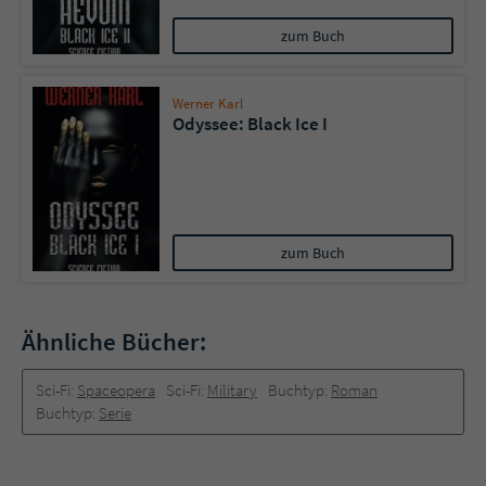
zum Buch
Werner Karl
Odyssee: Black Ice I
zum Buch
Ähnliche Bücher:
Sci-Fi:
Spaceopera
Sci-Fi:
Military
Buchtyp:
Roman
Buchtyp:
Serie