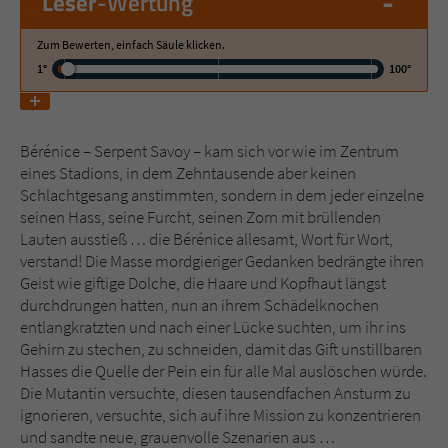
-
Leser
-Wertung
Zum Bewerten, einfach Säule klicken.
Name
tx_pwcomments_ahash
1°
100°
Anbieter
Literatur-Couch Medien GmbH & Co. KG
Laufzeit
1 Jahr
Bérénice – Serpent Savoy – kam sich vor wie im Zentrum
eines Stadions, in dem Zehntausende aber keinen
Zweck
Cookie für Kommentare einzelner Buchtitel
Schlachtgesang anstimmten, sondern in dem jeder einzelne
seinen Hass, seine Furcht, seinen Zorn mit brüllenden
Lauten ausstieß … die Bérénice allesamt, Wort für Wort,
Name
fe_typo_user
verstand! Die Masse mordgieriger Gedanken bedrängte ihren
Geist wie giftige Dolche, die Haare und Kopfhaut längst
Anbieter
Literatur-Couch Medien GmbH & Co. KG
durchdrungen hatten, nun an ihrem Schädelknochen
entlangkratzten und nach einer Lücke suchten, um ihr ins
Laufzeit
Session
Gehirn zu stechen, zu schneiden, damit das Gift unstillbaren
Hasses die Quelle der Pein ein für alle Mal auslöschen würde.
Dieses Cookie gewährleistet die
Die Mutantin versuchte, diesen tausendfachen Ansturm zu
Kommunikation der Webseite mit dem
ignorieren, versuchte, sich auf ihre Mission zu konzentrieren
Zweck
Benutzer. Es wird benötigt um z. B. den
und sandte neue, grauenvolle Szenarien aus …