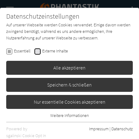
Navigation
Datenschutzeinstellungen
Couch
wechse
Auf unserer Webseite werden Cookies verwendet. Einige davon werden
Buch-
Forum
Charts
News
SUCHE
zwingend benötigt, während es uns andere ermöglichen, Ihre
Entdecker
Nutzererfahrung auf unserer Webseite zu verbessern.
Werner Karl
Essentiell
Externe Inhalte
Nexus: Black Ice IV
Alle akzeptieren
‎Independently published
Erschienen: Januar 2021
0
Speichern & schließen
Nur essentielle Cookies akzeptieren
Weitere Informationen
Essentiell
Essentielle Cookies werden für grundlegende Funktionen der
Powered by
Impressum
|
Datenschutz
Webseite benötigt. Dadurch ist gewährleistet, dass die Webseite
sgalinski Cookie Opt In