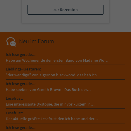
zur Rezension
Neu im Forum
Ich lese gerade...:
Habe am Wochenende den ersten Band von Madame Wo…
Lieblings-Kreaturen:
"der wendigo" von algernon blackwood. das hab ich…
Ich lese gerade...:
Habe soeben von Gareth Brown - Das Buch der…
Lesefrust:
Eine interessante Dystopie, die mir vor kurzem in…
Lesefrust:
Der aktuelle größte Lesefrust den ich habe und der…
Ich lese gerade...: