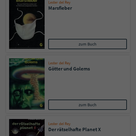
Sicherheitscode des Kontaktformulars zu
Lester del Rey
Marsfieber
überprüfen.
zum Buch
Lester del Rey
Götter und Golems
zum Buch
Lester del Rey
Der rätselhafte Planet X