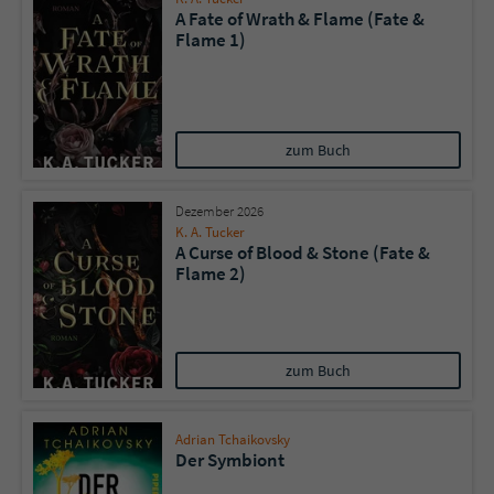
A Fate of Wrath & Flame (Fate &
Flame 1)
Name
tx_pwcomments_ahash
Anbieter
Literatur-Couch Medien GmbH & Co. KG
zum Buch
Laufzeit
1 Jahr
Zweck
Cookie für Kommentare einzelner Buchtitel
Dezember 2026
K. A. Tucker
A Curse of Blood & Stone (Fate &
Flame 2)
Name
fe_typo_user
Anbieter
Literatur-Couch Medien GmbH & Co. KG
zum Buch
Laufzeit
Session
Dieses Cookie gewährleistet die
Adrian Tchaikovsky
Kommunikation der Webseite mit dem
Der Symbiont
Zweck
Benutzer. Es wird benötigt um z. B. den