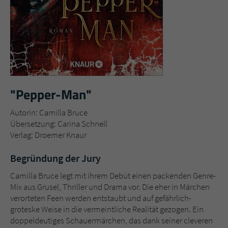
Name
tx_pwcomments_ahash
Anbieter
Literatur-Couch Medien GmbH & Co. KG
Laufzeit
1 Jahr
"Pepper-Man"
Zweck
Cookie für Kommentare einzelner Buchtitel
Autorin: Camilla Bruce
Übersetzung: Carina Schnell
Name
fe_typo_user
Verlag: Droemer Knaur
Anbieter
Literatur-Couch Medien GmbH & Co. KG
Begründung der Jury
Laufzeit
Session
Camilla Bruce legt mit ihrem Debüt einen packenden Genre-
Mix aus Grusel, Thriller und Drama vor. Die eher in Märchen
Dieses Cookie gewährleistet die
verorteten Feen werden entstaubt und auf gefährlich-
Kommunikation der Webseite mit dem
groteske Weise in die vermeintliche Realität gezogen. Ein
Zweck
Benutzer. Es wird benötigt um z. B. den
doppeldeutiges Schauermärchen, das dank seiner cleveren