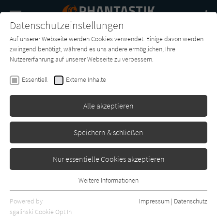
Navigation
Datenschutzeinstellungen
Couch
wechse
Auf unserer Webseite werden Cookies verwendet. Einige davon werden
Buch-
Forum
Charts
News
SUCHE
zwingend benötigt, während es uns andere ermöglichen, Ihre
Entdecker
Nutzererfahrung auf unserer Webseite zu verbessern.
Phantastik-Couch.de
Magazin
Buch des Jahres
Buch des Jahres 2020
Essentiell
Externe Inhalte
Alle akzeptieren
Speichern & schließen
Nur essentielle Cookies akzeptieren
Weitere Informationen
Essentiell
Essentielle Cookies werden für grundlegende Funktionen der
Powered by
Impressum
|
Datenschutz
Webseite benötigt. Dadurch ist gewährleistet, dass die Webseite
sgalinski Cookie Opt In