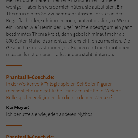
Meine Bücher haben Themen - manche mehr, andere
weniger -, aber ich werde mich hüten, sie aufzulisten. Ein
Thema in einem Satz zusammenzufassen, lässt es in der
Regel flach oder, schlimmer noch, prätentiös klingen. Wenn
ein Roman wie "Herrin der Lüge" recht eindeutig um ein ganz
bestimmtes Thema kreist, dann gebe ich mir auf mehr als
800 Seiten Mühe, das nicht zu offensichtlich zu machen. Die
Geschichte muss stimmen, die Figuren und ihre Emotionen
müssen funktionieren - alles andere steht hinten an.
Phantastik-Couch.de:
In der Wolkenvolk-Trilogie spielen Schöpfer-Figuren -
menschliche und göttliche - eine zentrale Rolle. Welche
Rolle spielen Religionen für dich in deinen Werken?
Kai Meyer:
Ich benutze sie wie jeden anderen Mythos.
Phantastik-Couch.de: