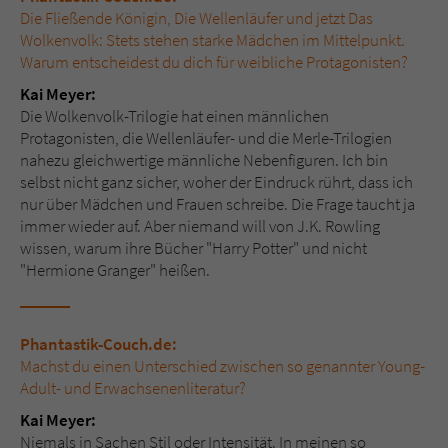
Die Fließende Königin, Die Wellenläufer und jetzt Das
Wolkenvolk: Stets stehen starke Mädchen im Mittelpunkt.
Warum entscheidest du dich für weibliche Protagonisten?
Kai Meyer:
Die Wolkenvolk-Trilogie hat einen männlichen
Protagonisten, die Wellenläufer- und die Merle-Trilogien
nahezu gleichwertige männliche Nebenfiguren. Ich bin
selbst nicht ganz sicher, woher der Eindruck rührt, dass ich
nur über Mädchen und Frauen schreibe. Die Frage taucht ja
immer wieder auf. Aber niemand will von J.K. Rowling
wissen, warum ihre Bücher "Harry Potter" und nicht
"Hermione Granger" heißen.
Phantastik-Couch.de:
Machst du einen Unterschied zwischen so genannter Young-
Adult- und Erwachsenenliteratur?
Kai Meyer:
Niemals in Sachen Stil oder Intensität. In meinen so