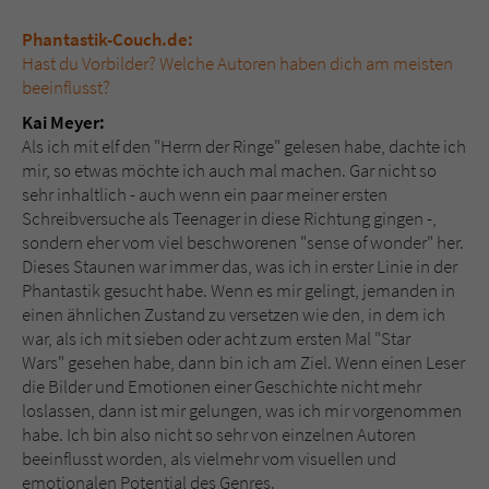
Phantastik-Couch.de:
Name
tx_pwcomments_ahash
Hast du Vorbilder? Welche Autoren haben dich am meisten
beeinflusst?
Anbieter
Literatur-Couch Medien GmbH & Co. KG
Kai Meyer:
Als ich mit elf den "Herrn der Ringe" gelesen habe, dachte ich
Laufzeit
1 Jahr
mir, so etwas möchte ich auch mal machen. Gar nicht so
sehr inhaltlich - auch wenn ein paar meiner ersten
Zweck
Cookie für Kommentare einzelner Buchtitel
Schreibversuche als Teenager in diese Richtung gingen -,
sondern eher vom viel beschworenen "sense of wonder" her.
Dieses Staunen war immer das, was ich in erster Linie in der
Name
fe_typo_user
Phantastik gesucht habe. Wenn es mir gelingt, jemanden in
einen ähnlichen Zustand zu versetzen wie den, in dem ich
Anbieter
Literatur-Couch Medien GmbH & Co. KG
war, als ich mit sieben oder acht zum ersten Mal "Star
Wars" gesehen habe, dann bin ich am Ziel. Wenn einen Leser
Laufzeit
Session
die Bilder und Emotionen einer Geschichte nicht mehr
loslassen, dann ist mir gelungen, was ich mir vorgenommen
Dieses Cookie gewährleistet die
habe. Ich bin also nicht so sehr von einzelnen Autoren
Kommunikation der Webseite mit dem
beeinflusst worden, als vielmehr vom visuellen und
Zweck
Benutzer. Es wird benötigt um z. B. den
emotionalen Potential des Genres.