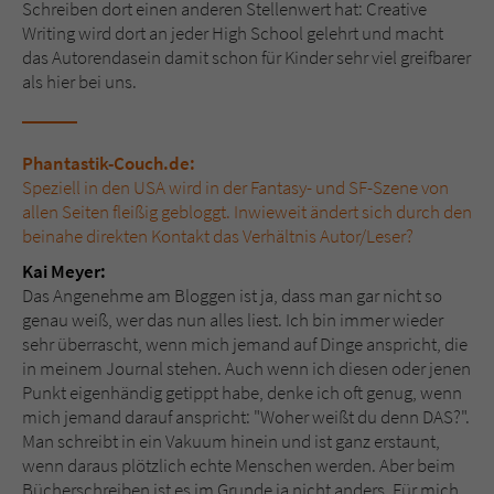
Schreiben dort einen anderen Stellenwert hat: Creative
Writing wird dort an jeder High School gelehrt und macht
das Autorendasein damit schon für Kinder sehr viel greifbarer
als hier bei uns.
Phantastik-Couch.de:
Speziell in den USA wird in der Fantasy- und SF-Szene von
allen Seiten fleißig gebloggt. Inwieweit ändert sich durch den
beinahe direkten Kontakt das Verhältnis Autor/Leser?
Kai Meyer:
Das Angenehme am Bloggen ist ja, dass man gar nicht so
genau weiß, wer das nun alles liest. Ich bin immer wieder
sehr überrascht, wenn mich jemand auf Dinge anspricht, die
in meinem Journal stehen. Auch wenn ich diesen oder jenen
Punkt eigenhändig getippt habe, denke ich oft genug, wenn
mich jemand darauf anspricht: "Woher weißt du denn DAS?".
Man schreibt in ein Vakuum hinein und ist ganz erstaunt,
wenn daraus plötzlich echte Menschen werden. Aber beim
Bücherschreiben ist es im Grunde ja nicht anders. Für mich