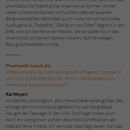
phantastische Potential klar erkennen zu können. Hinter
vielen wildromantischen Schluchten oder verlassenen
Bergwerksstollen steht eben auch immer ein schreckliches
Ausflugslokal. Trotzdem: "Das Buch von Eden" beginnt in der
Eifel, weil ich die Reise der Helden, die sie später bis in den
Orient führt, mit einem starken lokalen, fast heimeligen
Bezug kontrastieren wollte.
Phantastik-Couch.de:
Mittlerweile bist du international sehr erfolgreich, speziell in
den USA und Großbritannien. Worin unterscheiden sich
deine Leser hüben und drüben?
Kai Meyer:
Ich dachte ursprünglich, die Unterschiede wären größer. Der
einzige, der mir konkret aufgefallen ist, war die größere
Neugier der Teenager in den USA. Die Fragen zielen auch
noch ein wenig mehr auf den Beruf des Schriftstellers ab,
statt auf reine Inhalte. Ich vermute, dass liegt daran, weil das