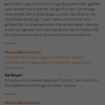
genannten Jugendbüchern wird genauso gestorben, getötet
oder verraten wie in meinen übrigen Büchern. Der einzige
Unterschied, den es bislang gab, war der, dass Bücher wie
"Die Fließende Königin" oder "Seide und Schwert" eine
größere Zahl an phantastischen Elementen haben. Aber das
ändert sich gerade. Mein nächstes Buch, das im Herbst 2008
bei Lübbe erscheinen wird, ist kein historischer Roman.
Phantastik-Couch.de:
Was machst du, wenn Figuren und Handlung beim
Schreiben eine Eigendynamik entwickeln, die du nicht
geplant hast?
Kai Meyer:
Ich lasse es bis zu einem gewissen Punkt zu. Dann ziehe ich
die Notbremse und bringe sie wieder auf Kurs.
Phantastik-Couch.de: