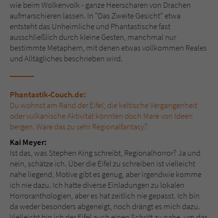
wie beim Wolkenvolk - ganze Heerscharen von Drachen
aufmarschieren lassen. In "Das Zweite Gesicht" etwa
entsteht das Unheimliche und Phantastische fast
ausschließlich durch kleine Gesten, manchmal nur
bestimmte Metaphern, mit denen etwas vollkommen Reales
und Alltägliches beschrieben wird.
Phantastik-Couch.de:
Du wohnst am Rand der Eifel, die keltische Vergangenheit
oder vulkanische Aktivität könnten doch Mare von Ideen
bergen. Wäre das zu sehr Regionalfantasy?
Kai Meyer:
Ist das, was Stephen King schreibt, Regionalhorror? Ja und
nein, schätze ich. Über die Eifel zu schreiben ist vielleicht
nahe liegend, Motive gibt es genug, aber irgendwie komme
ich nie dazu. Ich hatte diverse Einladungen zu lokalen
Horroranthologien, aber es hat zeitlich nie gepasst. Ich bin
da weder besonders abgeneigt, noch drängt es mich dazu.
Vielleicht bin ich der Eifel auch einen Schritt zu nahe, um das