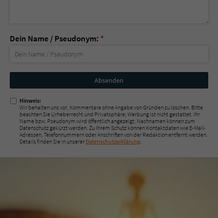
Dein Name / Pseudonym:
*
Nicht
ausfüllen!
Hinweis:
Wir behalten uns vor, Kommentare ohne Angabe von Gründen zu löschen. Bitte
beachten Sie Urheberrecht und Privatsphäre; Werbung ist nicht gestattet. Ihr
Name bzw. Pseudonym wird öffentlich angezeigt; Nachnamen können zum
Datenschutz gekürzt werden. Zu Ihrem Schutz können Kontaktdaten wie E-Mail-
Adressen, Telefonnummern oder Anschriften von der Redaktion entfernt werden.
Details finden Sie in unserer
Datenschutzerklärung
.