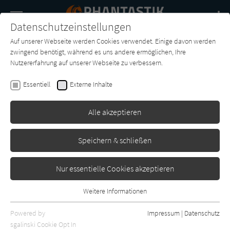
Navigation
Datenschutzeinstellungen
Couch
wechse
Auf unserer Webseite werden Cookies verwendet. Einige davon werden
Buch-
Forum
Charts
News
SUCHE
zwingend benötigt, während es uns andere ermöglichen, Ihre
Entdecker
Nutzererfahrung auf unserer Webseite zu verbessern.
William Leisner
Essentiell
Externe Inhalte
Star Trek: The Next Generation
06 - Den Frieden verlieren
Alle akzeptieren
Cross Cult
Erschienen: April 2018
0
Speichern & schließen
Nur essentielle Cookies akzeptieren
Weitere Informationen
Essentiell
Essentielle Cookies werden für grundlegende Funktionen der
Powered by
Impressum
|
Datenschutz
Webseite benötigt. Dadurch ist gewährleistet, dass die Webseite
sgalinski Cookie Opt In