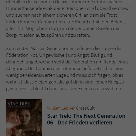
überall in der gesamten Galaxis immer und immer wieder.
Sicherheitscode des Kontaktformulars zu
Hunderttausende evakuierter Personen sind überall verstreut
überprüfen.
und suchen nach einem sicheren Ort, an dem sie Trost
finden können. Captain Jean-Luc Picard erhält den Befehl,
alles ihm Mögliche zu tun, um die verlorenen Seelen der
Borg-Invasion aufzuspüren und zu retten.
Zum ersten Mal seit Generationen, erleben die Bürger der
Föderation Not, Ungewissheit und Angst. Blutig und
dennoch ungebrochen steht die Föderation am Rande eines
Abgrunds. Der Captain der Enterprise befindet sich in einer
wenig beneidenswerten Lage und muss sich fragen, ob es
wahr ist, dass diejenigen, die gut darin sind, einen Krieg zu
gewinnen, schlecht darin sind, den Frieden zu bewahren.
William Leisner
, Cross Cult
Star Trek: The Next Generation
06 - Den Frieden verlieren