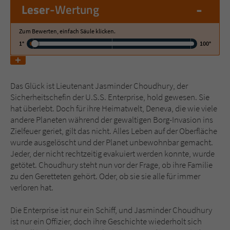
-
Leser
-Wertung
Name
tx_pwcomments_ahash
Zum Bewerten, einfach Säule klicken.
1°
100°
Anbieter
Literatur-Couch Medien GmbH & Co. KG
Laufzeit
1 Jahr
Das Glück ist Lieutenant Jasminder Choudhury, der
Zweck
Cookie für Kommentare einzelner Buchtitel
Sicherheitschefin der U.S.S. Enterprise, hold gewesen. Sie
hat überlebt. Doch für ihre Heimatwelt, Deneva, die wie viele
andere Planeten während der gewaltigen Borg-Invasion ins
Name
fe_typo_user
Zielfeuer geriet, gilt das nicht. Alles Leben auf der Oberfläche
wurde ausgelöscht und der Planet unbewohnbar gemacht.
Anbieter
Literatur-Couch Medien GmbH & Co. KG
Jeder, der nicht rechtzeitig evakuiert werden konnte, wurde
getötet. Choudhury steht nun vor der Frage, ob ihre Familie
zu den Geretteten gehört. Oder, ob sie sie alle für immer
Laufzeit
Session
verloren hat.
Dieses Cookie gewährleistet die
Die Enterprise ist nur ein Schiff, und Jasminder Choudhury
Kommunikation der Webseite mit dem
ist nur ein Offizier, doch ihre Geschichte wiederholt sich
Zweck
Benutzer. Es wird benötigt um z. B. den