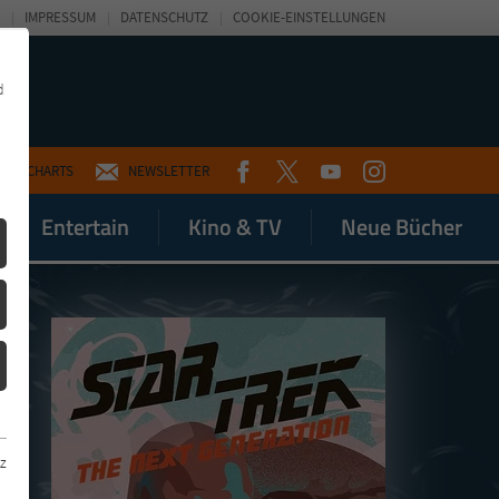
IMPRESSUM
DATENSCHUTZ
COOKIE-EINSTELLUNGEN
d
FACEBOOK
TWITTER
YOUTUBE
INSTAGRAM
CHARTS
NEWSLETTER
Entertain
Kino & TV
Neue Bücher
z