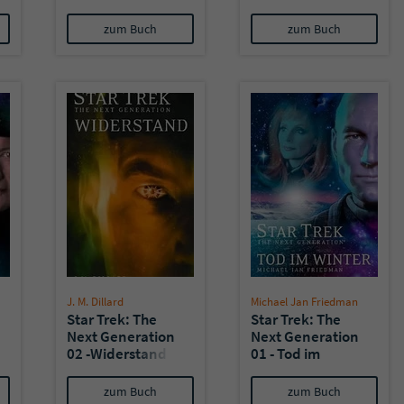
Berechnung II:
Berechnung I:
Lautlose Waffen
Die
zum Buch
zum Buch
Beständigkeit
der Erinnerung
J. M. Dillard
Michael Jan Friedman
Star Trek: The
Star Trek: The
Next Generation
Next Generation
02 -Widerstand
01 - Tod im
Winter
zum Buch
zum Buch