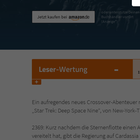
oder unterstütze Deinen
Jetzt kaufen bei
Buchhändler vor Ort
(Anzeige*)
-
Leser
-Wertung
1
Ein aufregendes neues Crossover-Abenteuer m
„Star Trek: Deep Space Nine“, von New-York-
2369: Kurz nachdem die Sternenflotte einen A
vereitelt hat, gibt die Regierung auf Cardassi