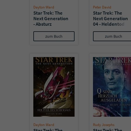
Dayton Ward
Peter David
Star Trek: The
Star Trek: The
Next Generation
Next Generation
- Absturz
04 - Heldentod
zum Buch
zum Buch
Dayton Ward
Rudy Josephs
Star Trek: The
Star Trek: The