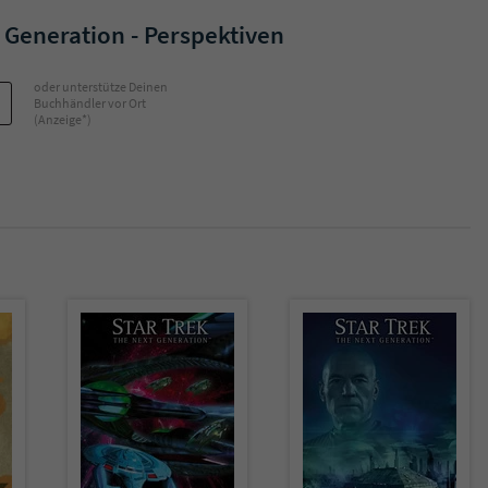
überprüfen.
 Generation - Perspektiven
oder unterstütze Deinen
Buchhändler vor Ort
(Anzeige*)