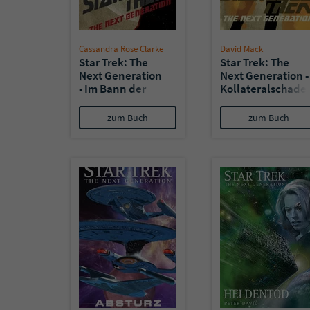
Cassandra Rose Clarke
David Mack
Star Trek: The
Star Trek: The
Next Generation
Next Generation -
- Im Bann der
Kollateralschade
Schatten
zum Buch
zum Buch