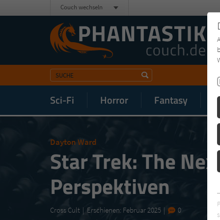
Couch wechseln
b
W
Sci-Fi
Horror
Fantasy
M
Dayton Ward
Star Trek: The Nex
Perspektiven
Cross Cult
Erschienen: Februar 2025
0
s