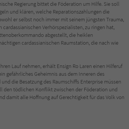
ische Regierung bittet die Föderation um Hilfe. Sie soll
egeln und klären, welche Reparationszahlungen die
Name
tx_pwcomments_ahash
Obwohl er selbst noch immer mit seinem jüngsten Trauma,
cardassianischen Verhörspezialisten, zu ringen hat,
Anbieter
Literatur-Couch Medien GmbH & Co. KG
ottenoberkommando abgestellt, die heiklen
Laufzeit
1 Jahr
mächtigen cardassianischen Raumstation, die nach wie
Zweck
Cookie für Kommentare einzelner Buchtitel
hren Lauf nehmen, erhält Ensign Ro Laren einen Hilferuf
Name
fe_typo_user
 ein gefährliches Geheimnis aus dem Inneren des
d und die Besatzung des Raumschiffs Enterprise müssen
Anbieter
Literatur-Couch Medien GmbH & Co. KG
all den tödlichen Konflikt zwischen der Föderation und
d damit alle Hoffnung auf Gerechtigkeit für das Volk von
Laufzeit
Session
Dieses Cookie gewährleistet die Kommunikation der
Webseite mit dem Benutzer. Es wird benötigt um z. B.
Zweck
den Sicherheitscode des Kontaktformulars zu