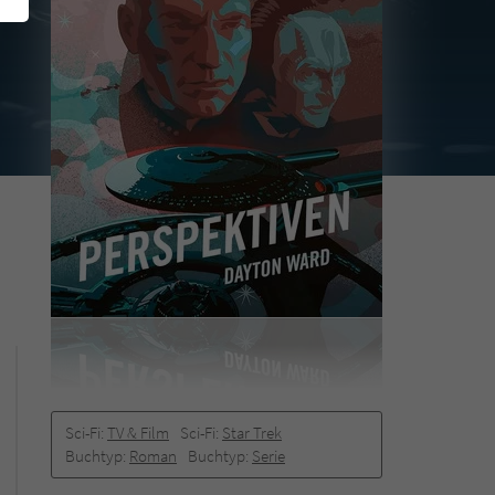
Sci-Fi:
TV & Film
Sci-Fi:
Star Trek
Buchtyp:
Roman
Buchtyp:
Serie