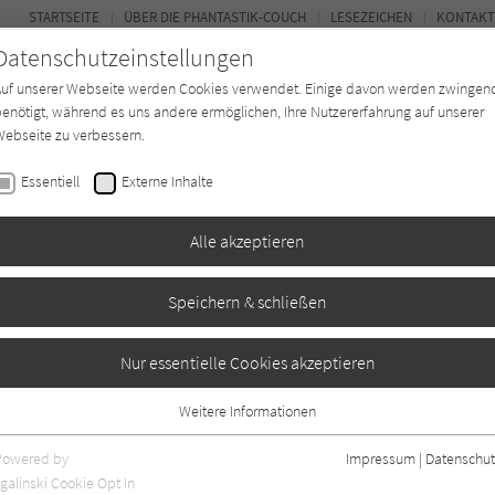
STARTSEITE
ÜBER DIE PHANTASTIK-COUCH
LESEZEICHEN
KONTAKT
Datenschutzeinstellungen
Auf unserer Webseite werden Cookies verwendet. Einige davon werden zwingen
enötigt, während es uns andere ermöglichen, Ihre Nutzererfahrung auf unserer
ebseite zu verbessern.
BUCH-ENTDECKER
FORUM
Essentiell
Externe Inhalte
ystery
Buchtyp
Autor*in
Magazin
Alle akzeptieren
Speichern & schließen
t Generation -
Nur essentielle Cookies akzeptieren
Weitere Informationen
Essentiell
Essentielle Cookies werden für grundlegende Funktionen der Webseite
Powered by
Impressum
|
Datenschut
benötigt. Dadurch ist gewährleistet, dass die Webseite einwandfrei
galinski Cookie Opt In