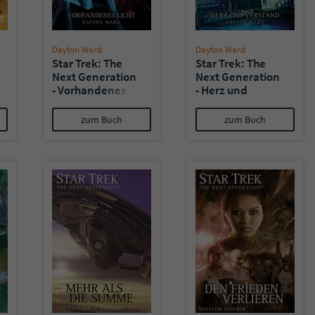
Dayton Ward
Dayton Ward
Star Trek: The
Star Trek: The
Next Generation
Next Generation
n
- Vorhandenes
- Herz und
Licht
Verstand
zum Buch
zum Buch