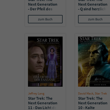
Next Generation
Next Generation
- Der Pfeil des
- Q sind herzlich
Schicksals
ausgeladen
zum Buch
zum Buch
Jeffrey Lang
David Mack
,
Star Trek
Star Trek: The
Star Trek: The
Next Generation
Next Generation
11 - Das Licht der
10 - Kalte