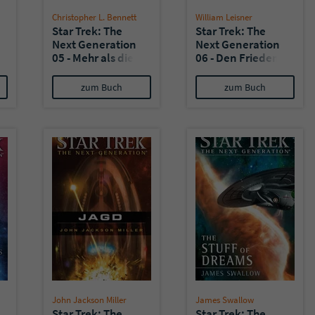
Christopher L. Bennett
William Leisner
Star Trek: The
Star Trek: The
Next Generation
Next Generation
05 - Mehr als die
06 - Den Frieden
Summe
verlieren
zum Buch
zum Buch
John Jackson Miller
James Swallow
Star Trek: The
Star Trek: The