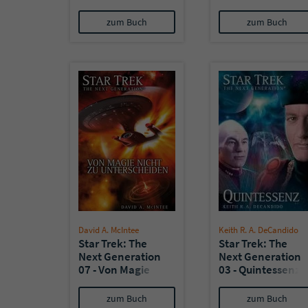
Fantasie
Berechnung III:
Diabolus ex
zum Buch
zum Buch
machina
David A. McIntee
Keith R. A. DeCandido
Star Trek: The
Star Trek: The
Next Generation
Next Generation
07 - Von Magie
03 - Quintessenz
nicht zu
unterscheiden
zum Buch
zum Buch