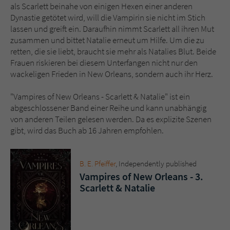
Sicherheitscode des Kontaktformulars zu
als Scarlett beinahe von einigen Hexen einer anderen
überprüfen.
Dynastie getötet wird, will die Vampirin sie nicht im Stich
lassen und greift ein. Daraufhin nimmt Scarlett all ihren Mut
zusammen und bittet Natalie erneut um Hilfe. Um die zu
retten, die sie liebt, braucht sie mehr als Natalies Blut. Beide
Frauen riskieren bei diesem Unterfangen nicht nur den
wackeligen Frieden in New Orleans, sondern auch ihr Herz.
"Vampires of New Orleans - Scarlett & Natalie" ist ein
abgeschlossener Band einer Reihe und kann unabhängig
von anderen Teilen gelesen werden. Da es explizite Szenen
gibt, wird das Buch ab 16 Jahren empfohlen.
B. E. Pfeiffer
, ‎Independently published
Vampires of New Orleans - 3.
Scarlett & Natalie