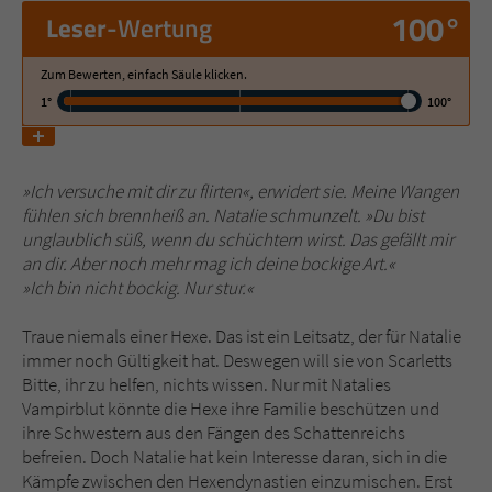
100°
Leser
-Wertung
Name
tx_pwcomments_ahash
Zum Bewerten, einfach Säule klicken.
Anbieter
Literatur-Couch Medien GmbH & Co. KG
1°
100°
Laufzeit
1 Jahr
»Ich versuche mit dir zu flirten«, erwidert sie. Meine Wangen
Zweck
Cookie für Kommentare einzelner Buchtitel
fühlen sich brennheiß an. Natalie schmunzelt. »Du bist
unglaublich süß, wenn du schüchtern wirst. Das gefällt mir
an dir. Aber noch mehr mag ich deine bockige Art.«
Name
fe_typo_user
»Ich bin nicht bockig. Nur stur.«
Anbieter
Literatur-Couch Medien GmbH & Co. KG
Traue niemals einer Hexe. Das ist ein Leitsatz, der für Natalie
immer noch Gültigkeit hat. Deswegen will sie von Scarletts
Laufzeit
Session
Bitte, ihr zu helfen, nichts wissen. Nur mit Natalies
Vampirblut könnte die Hexe ihre Familie beschützen und
Dieses Cookie gewährleistet die
ihre Schwestern aus den Fängen des Schattenreichs
Kommunikation der Webseite mit dem
befreien. Doch Natalie hat kein Interesse daran, sich in die
Zweck
Benutzer. Es wird benötigt um z. B. den
Kämpfe zwischen den Hexendynastien einzumischen. Erst