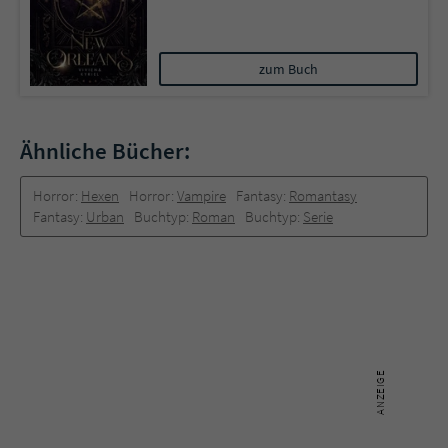
zum Buch
Ähnliche Bücher:
Horror:
Hexen
Horror:
Vampire
Fantasy:
Romantasy
Fantasy:
Urban
Buchtyp:
Roman
Buchtyp:
Serie