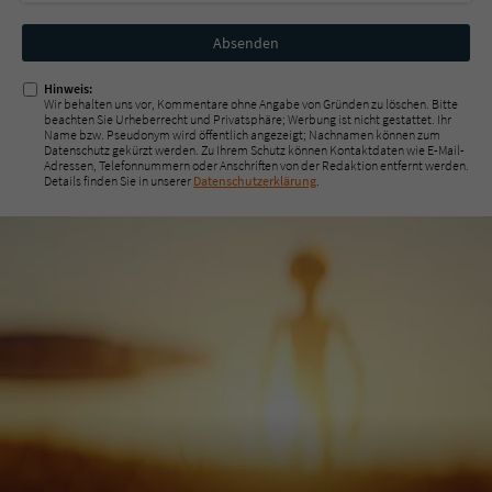
Nicht
ausfüllen!
Hinweis:
Wir behalten uns vor, Kommentare ohne Angabe von Gründen zu löschen. Bitte
beachten Sie Urheberrecht und Privatsphäre; Werbung ist nicht gestattet. Ihr
Name bzw. Pseudonym wird öffentlich angezeigt; Nachnamen können zum
Datenschutz gekürzt werden. Zu Ihrem Schutz können Kontaktdaten wie E-Mail-
Adressen, Telefonnummern oder Anschriften von der Redaktion entfernt werden.
Details finden Sie in unserer
Datenschutzerklärung
.