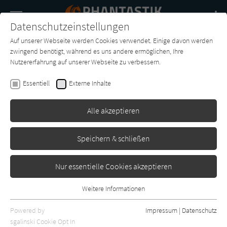
Navigation
Datenschutzeinstellungen
Couch
wechse
Auf unserer Webseite werden Cookies verwendet. Einige davon werden
Buch-
Forum
Charts
News
SUCHE
zwingend benötigt, während es uns andere ermöglichen, Ihre
Entdecker
Nutzererfahrung auf unserer Webseite zu verbessern.
B. E. Pfeiffer
Essentiell
Externe Inhalte
Vampires of New Orleans - 3.
Scarlett & Natalie
Alle akzeptieren
‎Independently published
Erschienen: Dezember 2023
0
Speichern & schließen
Nur essentielle Cookies akzeptieren
Weitere Informationen
Essentiell
Essentielle Cookies werden für grundlegende Funktionen der
Powered by
Impressum
|
Datenschutz
Webseite benötigt. Dadurch ist gewährleistet, dass die Webseite
sgalinski Cookie Opt In