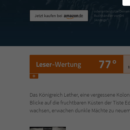
oder unterstütze Deinen
Jetzt kaufen bei
Buchhändler vor Ort
(Anzeige*)
77°
Leser
-Wertung
1
Das Königreich Lether, eine vergessene Kolon
Blicke auf die fruchtbaren Küsten der Tiste
wachsen, erwachen dunkle Mächte zu neue