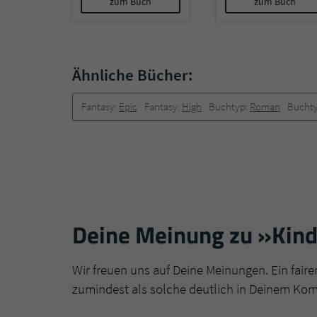
zum Buch
zum Buch
Ähnliche Bücher:
Fantasy:
Epic
Fantasy:
High
Buchtyp:
Roman
Bucht
Deine Meinung zu »Kinde
Wir freuen uns auf Deine Meinungen. Ein faire
zumindest als solche deutlich in Deinem Ko