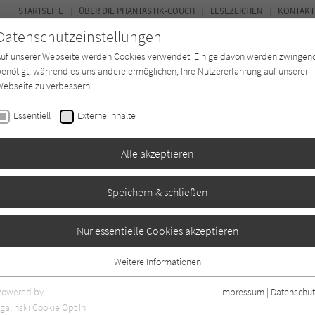
STARTSEITE
ÜBER DIE PHANTASTIK-COUCH
LESEZEICHEN
KONTAKT
Datenschutzeinstellungen
Auf unserer Webseite werden Cookies verwendet. Einige davon werden zwingen
enötigt, während es uns andere ermöglichen, Ihre Nutzererfahrung auf unserer
ebseite zu verbessern.
BUCH-ENTDECKER
FORUM
Essentiell
Externe Inhalte
ystery
Buchtyp
Autor*in
Magazin
Alle akzeptieren
Speichern & schließen
ns (Das Spiel der
Nur essentielle Cookies akzeptieren
Weitere Informationen
Essentiell
Essentielle Cookies werden für grundlegende Funktionen der Webseite
Powered by
Impressum
|
Datenschut
benötigt. Dadurch ist gewährleistet, dass die Webseite einwandfrei
galinski Cookie Opt In