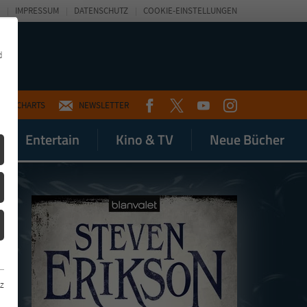
IMPRESSUM
DATENSCHUTZ
COOKIE-EINSTELLUNGEN
d
FACEBOOK
TWITTER
YOUTUBE
INSTAGRAM
CHARTS
NEWSLETTER
Entertain
Kino & TV
Neue Bücher
z