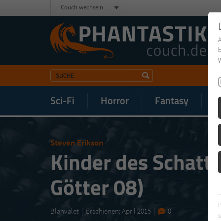
Couch wechseln
b
W
Sci-Fi
Horror
Fantasy
M
Steven Erikson
Kinder des Schatte
Götter 08)
Blanvalet
Erschienen: April 2015
0
s