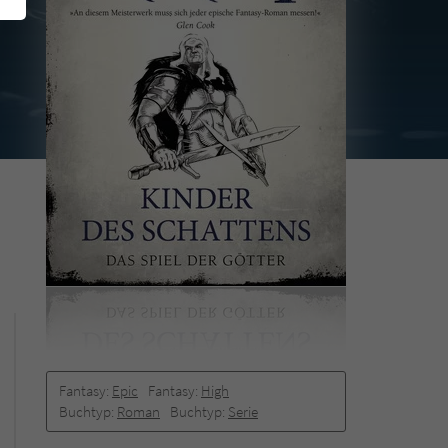
Fantasy:
Epic
Fantasy:
High
Buchtyp:
Roman
Buchtyp:
Serie