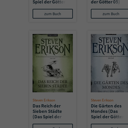
Spiel der Götter
der Götter 05)
06)
zum Buch
zum Buch
Steven Erikson
Steven Erikson
Das Reich der
Die Gärten des
Sieben Städte
Mondes (Das
(Das Spiel der
Spiel der Götter
Götter 02)
01)