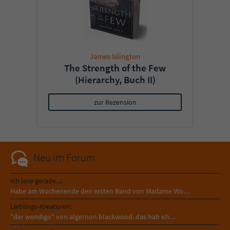
James Islington
The Strength of the Few
(Hierarchy, Buch II)
zur Rezension
Neu im Forum
Ich lese gerade...:
Habe am Wochenende den ersten Band von Madame Wo…
Lieblings-Kreaturen:
"der wendigo" von algernon blackwood. das hab ich…