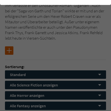
Zusammenarbeit mit Wolfgang Hohlbein. Gemeinsam mit
einwandfrei funktioniert.
ihm verfasste er den Dinosaurier-Roman "Giganten". Auch
bei der "Saga von Garth und Torian" wirkte er mit und an der
Cookie-Informationen
Name
cookie_optin
erfolgreichen Serie um den Hexer Robert Craven war er als
Mitautor und Überarbeiter beteiligt. Außer unter eigenem
Anbieter
Literatur-Couch Medien GmbH & Co. KG
Externe Inhalte
Namen veröffentlichte er auch unter den Pseudonymen
Wir verwenden auf unserer Website externe Inhalte, um Ihnen
Frank Thys, Frank Garrett und Jessica Atkins. Frank Rehfeld
Laufzeit
1 Jahr
zusätzliche Informationen anzubieten. Mit dem Laden der externen
lebt heute in Viersen-Süchteln.
Inhalte akzeptieren Sie die Datenschutzerklärung von YouTube
Wird benutzt, um Ihre Einstellungen für zur
(https://policies.google.com/privacy?hl=de).
Zweck
Verwendung von Cookies auf dieser Website
zu speichern.
Sortierung:
Name
tx_thrating_pi1_AnonymousRating_#
Standard
Anbieter
Literatur-Couch Medien GmbH & Co. KG
Alle Science Fiction anzeigen
Laufzeit
1 Jahr
Alle Horror anzeigen
Alle Fantasy anzeigen
Zweck
Cookie für die Bewertung einzelner Buchtitel