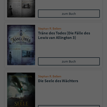
Name
tx_pwcomments_ahash
zum Buch
Anbieter
Literatur-Couch Medien GmbH & Co. KG
Stephan R. Bellem
Träne des Todes (Die Fälle des
Laufzeit
1 Jahr
Lewis van Allington 3)
Zweck
Cookie für Kommentare einzelner Buchtitel
Name
fe_typo_user
zum Buch
Anbieter
Literatur-Couch Medien GmbH & Co. KG
Stephan R. Bellem
Die Seele des Wächters
Laufzeit
Session
Dieses Cookie gewährleistet die
Kommunikation der Webseite mit dem
Zweck
Benutzer. Es wird benötigt um z. B. den