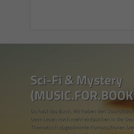
Sci-Fi & Mystery
(MUSIC.FOR.BOOK
Du hast das Buch. Wir haben den Soundtrack.
beim Lesen noch mehr eintauchen in die Ges
Thematisch abgestimmte Kompositionen biete