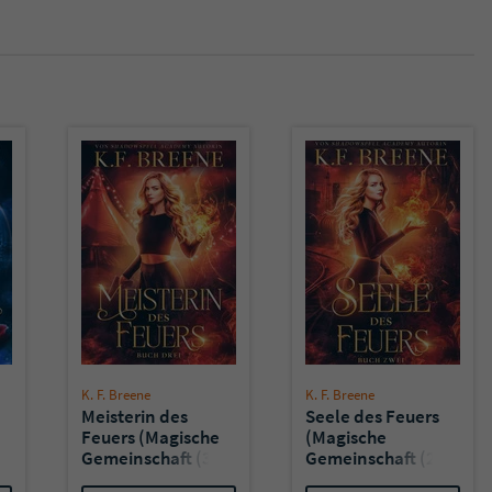
überprüfen.
K. F. Breene
K. F. Breene
Meisterin des
Seele des Feuers
Feuers (Magische
(Magische
Gemeinschaft (3)
Gemeinschaft (2)
- Reagan &
- Reagan &