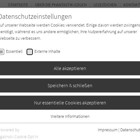
STARTSEITE
ÜBER DIE PHANTASTIK-COUCH
LESEZEICHEN
KONTAKT
Datenschutzeinstellungen
Auf unserer Webseite werden Cookies verwendet. Einige davon werden zwingen
enötigt, während es uns andere ermöglichen, Ihre Nutzererfahrung auf unserer
ebseite zu verbessern.
BUCH-ENTDECKER
FORUM
Essentiell
Externe Inhalte
ystery
Buchtyp
Autor*in
Magazin
Alle akzeptieren
Speichern & schließen
Magische Gemeinschaft
Nur essentielle Cookies akzeptieren
y: Buch Zwei)
Weitere Informationen
Essentiell
Essentielle Cookies werden für grundlegende Funktionen der Webseite
Powered by
Impressum
|
Datenschut
benötigt. Dadurch ist gewährleistet, dass die Webseite einwandfrei
galinski Cookie Opt In