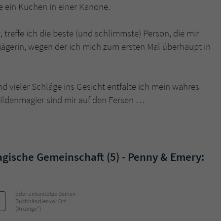
e ein Kuchen in einer Kanone.
Name
tx_pwcomments_ahash
, treffe ich die beste (und schlimmste) Person, die mir
jägerin, wegen der ich mich zum ersten Mal überhaupt in
Anbieter
Literatur-Couch Medien GmbH & Co. KG
Laufzeit
1 Jahr
vieler Schläge ins Gesicht entfalte ich mein wahres
Zweck
Cookie für Kommentare einzelner Buchtitel
Gildenmagier sind mir auf den Fersen …
Name
fe_typo_user
Anbieter
Literatur-Couch Medien GmbH & Co. KG
gische Gemeinschaft (5) - Penny & Emery:
Laufzeit
Session
Dieses Cookie gewährleistet die Kommunikation der
oder unterstütze Deinen
Webseite mit dem Benutzer. Es wird benötigt um z. B.
Buchhändler vor Ort
Zweck
(Anzeige*)
den Sicherheitscode des Kontaktformulars zu