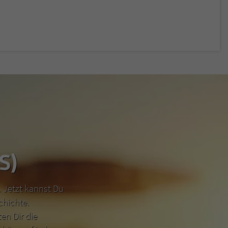
S)
 Jetzt kannst Du
chichte.
n Dir die