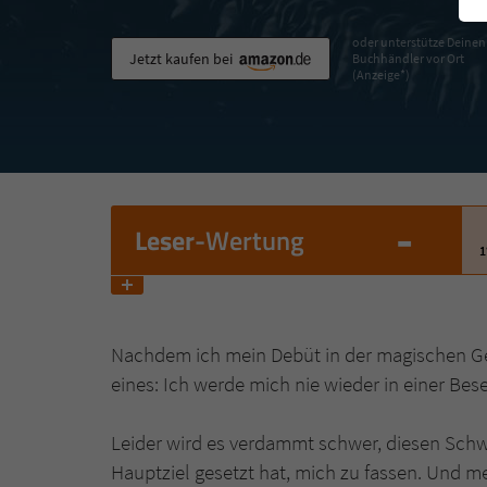
oder unterstütze Deinen
Jetzt kaufen bei
Buchhändler vor Ort
(Anzeige*)
-
Leser
-Wertung
1
Nachdem ich mein Debüt in der magischen Ge
eines: Ich werde mich nie wieder in einer B
Leider wird es verdammt schwer, diesen Schwu
Hauptziel gesetzt hat, mich zu fassen. Und me