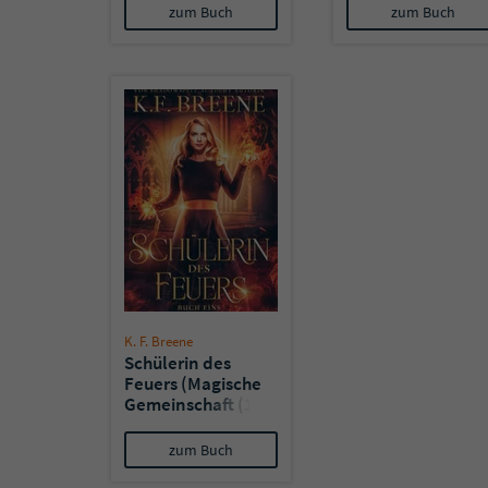
Buch Drei)
Buch Eins)
zum Buch
zum Buch
K. F. Breene
Schülerin des
Feuers (Magische
Gemeinschaft (1)
- Reagan &
Darius: Buch
zum Buch
Eins)