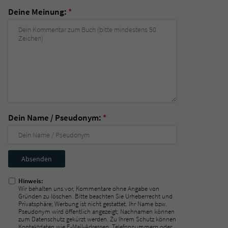
Deine Meinung:
*
Dein Name / Pseudonym:
*
Nicht
ausfüllen!
Hinweis:
Wir behalten uns vor, Kommentare ohne Angabe von
Gründen zu löschen. Bitte beachten Sie Urheberrecht und
Privatsphäre; Werbung ist nicht gestattet. Ihr Name bzw.
Pseudonym wird öffentlich angezeigt; Nachnamen können
zum Datenschutz gekürzt werden. Zu Ihrem Schutz können
Kontaktdaten wie E-Mail-Adressen, Telefonnummern oder