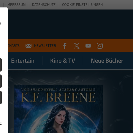
IMPRESSUM
DATENSCHUTZ
COOKIE-EINSTELLUNGEN
d
FACEBOOK
TWITTER
YOUTUBE
INSTAGRAM
CHARTS
NEWSLETTER
Entertain
Kino & TV
Neue Bücher
z