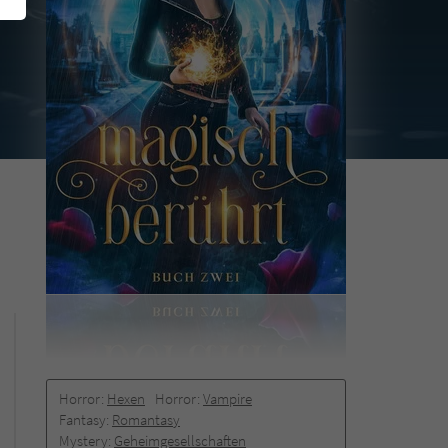
Horror:
Hexen
Horror:
Vampire
Fantasy:
Romantasy
Mystery:
Geheimgesellschaften