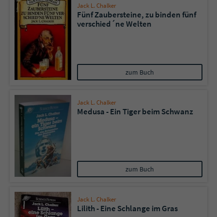
Jack L. Chalker
Fünf Zaubersteine, zu binden fünf
verschied´ne Welten
Name
tx_pwcomments_ahash
Anbieter
Literatur-Couch Medien GmbH & Co. KG
Laufzeit
1 Jahr
zum Buch
Zweck
Cookie für Kommentare einzelner Buchtitel
Jack L. Chalker
Medusa - Ein Tiger beim Schwanz
Name
fe_typo_user
Anbieter
Literatur-Couch Medien GmbH & Co. KG
Laufzeit
Session
zum Buch
Dieses Cookie gewährleistet die
Kommunikation der Webseite mit dem
Jack L. Chalker
Lilith - Eine Schlange im Gras
Zweck
Benutzer. Es wird benötigt um z. B. den