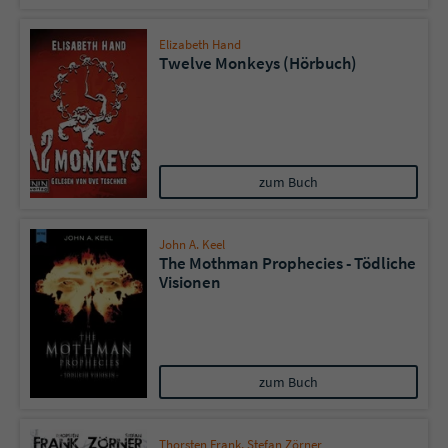
Sicherheitscode des Kontaktformulars zu
überprüfen.
Elizabeth Hand
Twelve Monkeys (Hörbuch)
zum Buch
John A. Keel
The Mothman Prophecies - Tödliche
Visionen
zum Buch
Thorsten Frank
,
Stefan Zörner