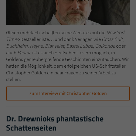
Gleich mehrfach schafften seine Werke es auf die
New York
Times
-Bestsellerliste… und dank Verlagen wie
Cross Cult
,
Buchheim
,
Heyne
,
Blanvalet
,
Bastei Lübbe
,
Golkonda
oder
auch
Panini
, ist es auch deutschen Lesern möglich, in
Goldens genreübergreifende Geschichten einzutauchen. Wir
hatten die Möglichkeit, dem erfolgreichen US-Schriftsteller
Christopher Golden ein paar Fragen zu seiner Arbeit zu
stellen.
zum Interview mit Christopher Golden
Dr. Drewnioks phantastische
Schattenseiten