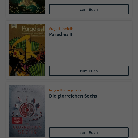
zum Buch
Name
tx_pwcomments_ahash
August Derleth
Anbieter
Literatur-Couch Medien GmbH & Co. KG
Paradies II
Laufzeit
1 Jahr
Zweck
Cookie für Kommentare einzelner Buchtitel
zum Buch
Name
fe_typo_user
Royce Buckingham
Anbieter
Literatur-Couch Medien GmbH & Co. KG
Die glorreichen Sechs
Laufzeit
Session
Dieses Cookie gewährleistet die
Kommunikation der Webseite mit dem
zum Buch
Zweck
Benutzer. Es wird benötigt um z. B. den