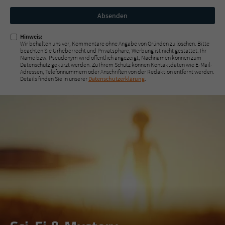
Nicht
ausfüllen!
Hinweis:
Wir behalten uns vor, Kommentare ohne Angabe von Gründen zu löschen. Bitte
beachten Sie Urheberrecht und Privatsphäre; Werbung ist nicht gestattet. Ihr
Name bzw. Pseudonym wird öffentlich angezeigt; Nachnamen können zum
Datenschutz gekürzt werden. Zu Ihrem Schutz können Kontaktdaten wie E-Mail-
Adressen, Telefonnummern oder Anschriften von der Redaktion entfernt werden.
Details finden Sie in unserer
Datenschutzerklärung
.