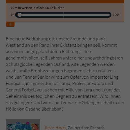
Zum Bewerten, einfach Säule klicken.
Name
tx_pwcomments_ahash
1°
100°
Anbieter
Literatur-Couch Medien GmbH & Co. KG
Eine neue Bedrohung die unsere Freunde und ganz
Laufzeit
1 Jahr
Westland an den Rand ihrer Existenz bringen soll, kommt
aus einer lange gefürchteten Richtung – dem
Zweck
Cookie für Kommentare einzelner Buchtitel
geheimnisvollen, seit Jahren unter einer undurchdringbaren
Schutzglocke liegenden Ostland. Alte Legenden werden
wach, uralte Prophezeiungen beginnen sich zu erfüllen –
Name
fe_typo_user
und Jan Tenner Senior wird zum Opfer von Imperator Ling
Furiosa! Jan Tenner Junior, Tanja, Professor Futura und
Anbieter
Literatur-Couch Medien GmbH & Co. KG
General Forbett versuchen mit Hilfe von Lara und Laura das
Geheimnis des tödlichen Gegners zu enträtseln! Wird ihnen
Laufzeit
Session
das gelingen? Und wird Jan Tenner die Gefangenschaft in der
Hölle von Ostland überleben?
Dieses Cookie gewährleistet die
Kommunikation der Webseite mit dem
Zweck
Benutzer. Es wird benötigt um z. B. den
Kevin Hayes
, Zauberstern Records