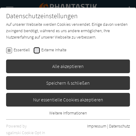
Navigation
Datenschutzeinstellungen
Couch
wechse
Auf unserer Webseite werden Cookies verwendet. Einige davon werden
Buch-
Forum
Charts
News
SUCHE
zwingend benötigt, während es uns andere ermöglichen, Ihre
Entdecker
Nutzererfahrung auf unserer Webseite zu verbessern.
Kevin Hayes
Essentiell
Externe Inhalte
Jan Tenner - Der neue
Superheld 06: In der Hölle von
Alle akzeptieren
Ostland
Speichern & schließen
Zauberstern Records
Erschienen: September 2019
0
Nur essentielle Cookies akzeptieren
Weitere Informationen
Essentiell
Essentielle Cookies werden für grundlegende Funktionen der
Powered by
Impressum
|
Datenschutz
Webseite benötigt. Dadurch ist gewährleistet, dass die Webseite
sgalinski Cookie Opt In