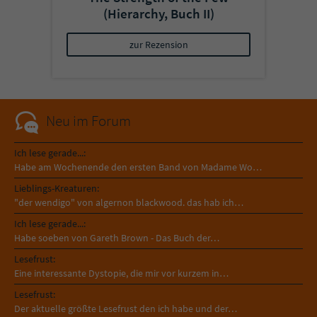
(Hierarchy, Buch II)
zur Rezension
Neu im Forum
Ich lese gerade...:
Habe am Wochenende den ersten Band von Madame Wo…
Lieblings-Kreaturen:
"der wendigo" von algernon blackwood. das hab ich…
Ich lese gerade...:
Habe soeben von Gareth Brown - Das Buch der…
Lesefrust:
Eine interessante Dystopie, die mir vor kurzem in…
Lesefrust:
Der aktuelle größte Lesefrust den ich habe und der…