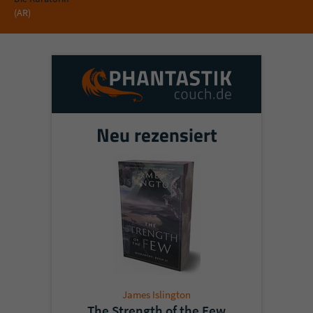
(AR)
Neu rezensiert
James Islington
The Strength of the Few