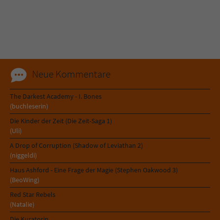
Neue Kommentare
The Darkest Academy - I. Bones
(buchleserin)
Die Kinder der Zeit (Die Zeit-Saga 1)
(Uli)
A Drop of Corruption (Shadow of Leviathan 2)
(niggeldi)
Haus Ashford - Eine Frage der Magie (Stephen Oakwood 3)
(BeoWing)
Red Star Rebels
(Natalie)
Die Kuratorin