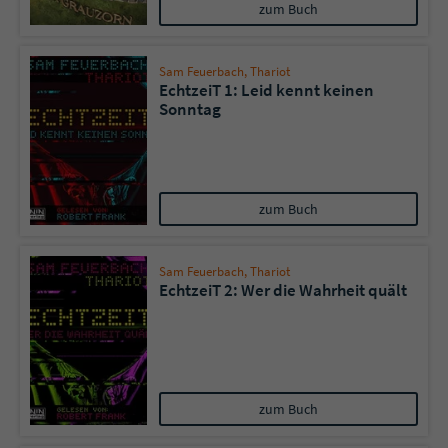
Sicherheitscode des Kontaktformulars zu
zum Buch
überprüfen.
Sam Feuerbach
,
Thariot
EchtzeiT 1: Leid kennt keinen
Sonntag
zum Buch
Sam Feuerbach
,
Thariot
EchtzeiT 2: Wer die Wahrheit quält
zum Buch