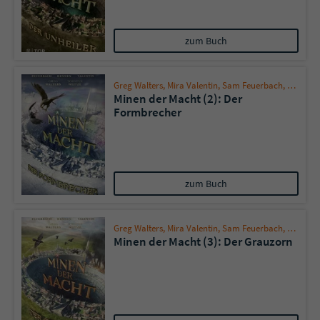
Name
tx_pwcomments_ahash
zum Buch
Anbieter
Literatur-Couch Medien GmbH & Co. KG
Greg Walters
,
Mira Valentin
,
Sam Feuerbach
,
Bernhar
Minen der Macht (2): Der
Laufzeit
1 Jahr
Formbrecher
Zweck
Cookie für Kommentare einzelner Buchtitel
Name
fe_typo_user
zum Buch
Anbieter
Literatur-Couch Medien GmbH & Co. KG
Greg Walters
,
Mira Valentin
,
Sam Feuerbach
,
Bernhar
Minen der Macht (3): Der Grauzorn
Laufzeit
Session
Dieses Cookie gewährleistet die
Kommunikation der Webseite mit dem
Zweck
Benutzer. Es wird benötigt um z. B. den