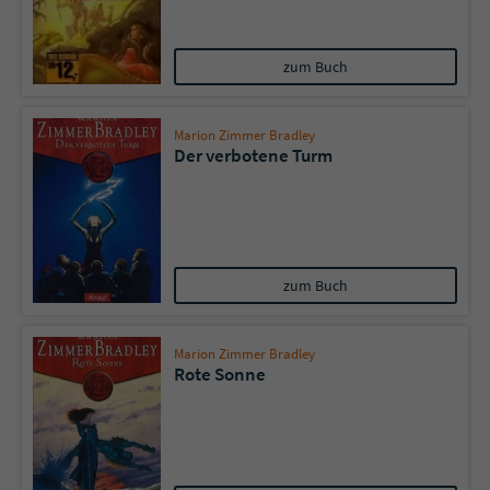
Name
tx_pwcomments_ahash
zum Buch
Anbieter
Literatur-Couch Medien GmbH & Co. KG
Marion Zimmer Bradley
Laufzeit
1 Jahr
Der verbotene Turm
Zweck
Cookie für Kommentare einzelner Buchtitel
Name
fe_typo_user
zum Buch
Anbieter
Literatur-Couch Medien GmbH & Co. KG
Marion Zimmer Bradley
Rote Sonne
Laufzeit
Session
Dieses Cookie gewährleistet die
Kommunikation der Webseite mit dem
Zweck
Benutzer. Es wird benötigt um z. B. den