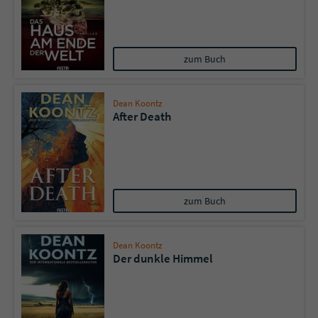
Name
tx_pwcomments_ahash
zum Buch
Anbieter
Literatur-Couch Medien GmbH & Co. KG
Laufzeit
1 Jahr
Dean Koontz
After Death
Zweck
Cookie für Kommentare einzelner Buchtitel
Name
fe_typo_user
zum Buch
Anbieter
Literatur-Couch Medien GmbH & Co. KG
Laufzeit
Session
Dean Koontz
Der dunkle Himmel
Dieses Cookie gewährleistet die
Kommunikation der Webseite mit dem
Zweck
Benutzer. Es wird benötigt um z. B. den